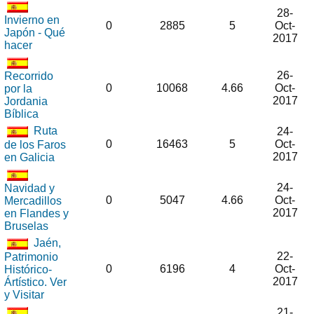
28-
Invierno en
0
2885
5
Oct-
Japón - Qué
2017
hacer
26-
Recorrido
0
10068
4.66
Oct-
por la
2017
Jordania
Bíblica
Ruta
24-
0
16463
5
Oct-
de los Faros
2017
en Galicia
24-
Navidad y
0
5047
4.66
Oct-
Mercadillos
2017
en Flandes y
Bruselas
Jaén,
22-
Patrimonio
0
6196
4
Oct-
Histórico-
2017
Ártístico. Ver
y Visitar
21-