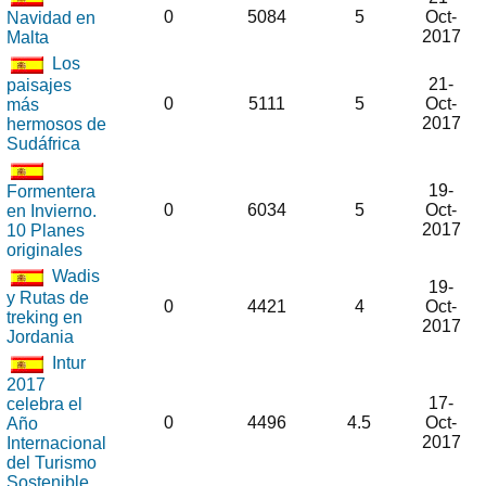
0
5084
5
Oct-
Navidad en
2017
Malta
Los
21-
paisajes
0
5111
5
Oct-
más
2017
hermosos de
Sudáfrica
19-
Formentera
0
6034
5
Oct-
en Invierno.
2017
10 Planes
originales
Wadis
19-
y Rutas de
0
4421
4
Oct-
treking en
2017
Jordania
Intur
2017
17-
celebra el
0
4496
4.5
Oct-
Año
2017
Internacional
del Turismo
Sostenible