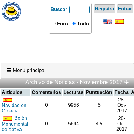
Registro
Entrar
Buscar
Foro
Todo
☰ Menú principal
Archivo de Noticias - Noviembre 2017 ✈️
Artículos
Comentarios
Lecturas
Puntuación
Fecha
A
28-
0
9956
5
Oct-
Navidad en
2017
Croacia
Belén
28-
0
5644
4.5
Oct-
Monumental
2017
de Xátiva