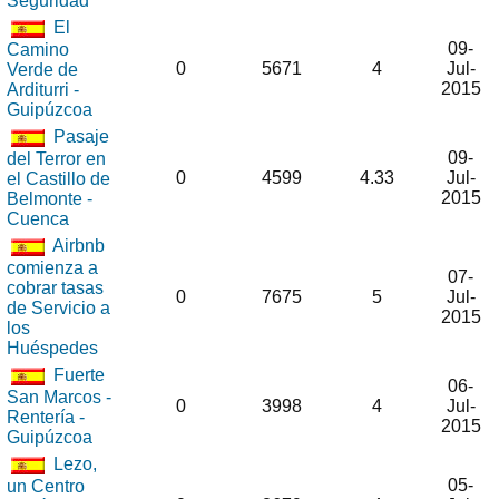
Seguridad
El
09-
Camino
0
5671
4
Jul-
Verde de
2015
Arditurri -
Guipúzcoa
Pasaje
09-
del Terror en
0
4599
4.33
Jul-
el Castillo de
2015
Belmonte -
Cuenca
Airbnb
comienza a
07-
cobrar tasas
0
7675
5
Jul-
de Servicio a
2015
los
Huéspedes
Fuerte
06-
San Marcos -
0
3998
4
Jul-
Rentería -
2015
Guipúzcoa
Lezo,
05-
un Centro