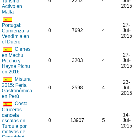
0
2242
4
Jul-
Turismo
2015
Activo en
Malta
27-
Portugal:
0
7692
4
Jul-
Comienza la
2015
Vendimia en
el Duero
Cierres
27-
en Machu
0
3203
4
Jul-
Picchu y
2015
Hayna Pichu
en 2016
Mistura
23-
2015: Feria
0
2598
4
Jul-
Gastronómica
2015
en Perú
Costa
Cruceros
14-
cancela
0
13907
5
Jul-
escalas en
2015
Turquía por
motivos de