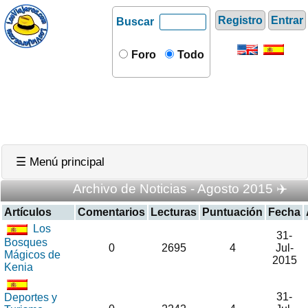
Registro
Entrar
Buscar
Foro
Todo
☰ Menú principal
Archivo de Noticias - Agosto 2015 ✈️
Artículos
Comentarios
Lecturas
Puntuación
Fecha
Los
31-
Bosques
0
2695
4
Jul-
Mágicos de
2015
Kenia
31-
Deportes y