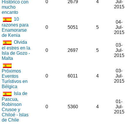
0
2679
4
Jul-
Histórico con
2015
mucho
encanto
10
04-
razones para
0
5051
5
Jul-
Enamorarse
2015
de Kenia
Olvida
03-
el estres en la
0
2697
5
Jul-
Isla de Gozo -
2015
Malta
03-
Próximos
0
6011
4
Jul-
Eventos
2015
Turístivos en
Bélgica
Isla de
Pascua,
01-
Robinson
0
5360
4
Jul-
Crusoe y
2015
Chiloé - Islas
de Chile