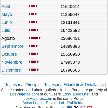
Abril
11640614
Mayo
11356047
Junio
12131841
Julio
16422592
Agosto
23686431
Septiembre
14399896
Octubre
15550930
Noviembre
17993873
Diciembre
16790666
[
Regresar al Principal
|
Regresar a Estadísticas Detalladas
]
All the content and photo-galleries in this Portal are property of
LosViajeros.com
or our Users.
LosViajeros.net
, and
LosViajeros.com
is the same Portal.
Aviso Legal
-
Privacidad
-
Publicidad
Nosotros en Redes Sociales: