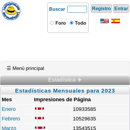
Registro
Entrar
Buscar
Foro
Todo
☰ Menú principal
Estadística ✈️
Estadísticas Mensuales para 2023
Mes
Impresiones de Página
Enero
10933585
Febrero
10529635
Marzo
13543515