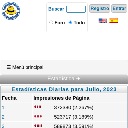
Registro
Entrar
Buscar
Foro
Todo
☰ Menú principal
Estadística ✈️
Estadísticas Diarias para Julio, 2023
Fecha
Impresiones de Página
1
372380 (2.267%)
2
523717 (3.189%)
3
589873 (3.591%)