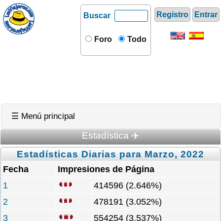
Registro
Entrar
Buscar
Foro
Todo
☰ Menú principal
Estadística ✈️
Estadísticas Diarias para Marzo, 2022
Fecha
Impresiones de Página
1
414596 (2.646%)
2
478191 (3.052%)
3
554254 (3.537%)