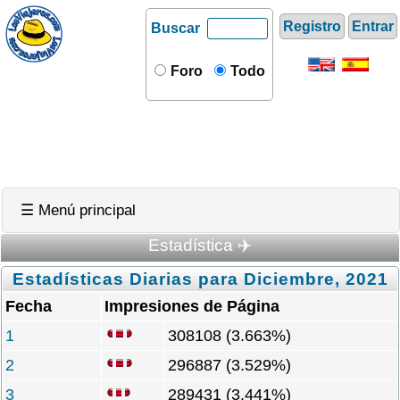
Registro
Entrar
Buscar
Foro
Todo
☰ Menú principal
Estadística ✈️
Estadísticas Diarias para Diciembre, 2021
Fecha
Impresiones de Página
1
308108 (3.663%)
2
296887 (3.529%)
3
289431 (3.441%)