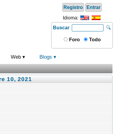
Registro
Entrar
Idioma:
Buscar
🔍
Foro
Todo
Web
Blogs
re 10, 2021