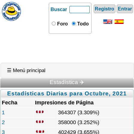
Registro
Entrar
Buscar
Foro
Todo
☰ Menú principal
Estadística ✈️
Estadísticas Diarias para Octubre, 2021
Fecha
Impresiones de Página
1
364307 (3.309%)
2
358000 (3.252%)
3
402429 (3.655%)