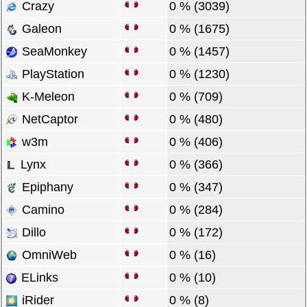
Crazy
0 % (3039)
Galeon
0 % (1675)
SeaMonkey
0 % (1457)
PlayStation
0 % (1230)
K-Meleon
0 % (709)
NetCaptor
0 % (480)
w3m
0 % (406)
Lynx
0 % (366)
Epiphany
0 % (347)
Camino
0 % (284)
Dillo
0 % (172)
OmniWeb
0 % (16)
ELinks
0 % (10)
iRider
0 % (8)