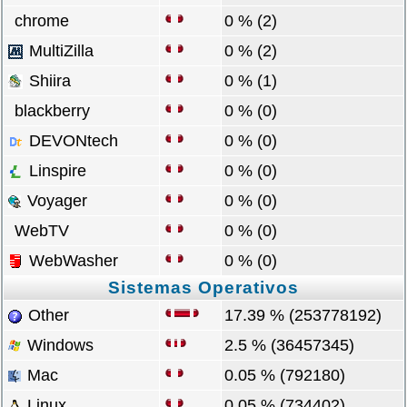
chrome
0 % (2)
MultiZilla
0 % (2)
Shiira
0 % (1)
blackberry
0 % (0)
DEVONtech
0 % (0)
Linspire
0 % (0)
Voyager
0 % (0)
WebTV
0 % (0)
WebWasher
0 % (0)
Sistemas Operativos
Other
17.39 % (253778192)
Windows
2.5 % (36457345)
Mac
0.05 % (792180)
Linux
0.05 % (734402)