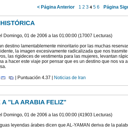
<
Página Anterior
1
2
3
5
6
Página Sig
4
 HISTÓRICA
l Domingo, 01 de 2006 a las 01:00:00 (17007 Lecturas)
 un destino lamentablemente minoritario por las muchas reservas
idente, la imagen excesivamente radicalizada que nos trasmite
tivos, las rigideces de vestimenta para las mujeres, levantan r
a a hacer este viaje por pensar que es un destino que nos va 
sa.
|
| Puntuación 4.37 |
Noticias de Iran
 A "LA ARABIA FELIZ"
l Domingo, 01 de 2006 a las 01:00:00 (41903 Lecturas)
iguas leyendas árabes dicen que AL-YAMAN deriva de la palab