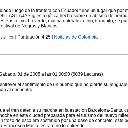
oblado luego de la frontera con Ecuador tiene un lugar que por 
 LAS LAJAS iglesia gótica hecha sobre un abismo de hermos
s Pasto, mucho verde, mucha naturaleza, frío, tranquilo, se pue
 Festival de Negros y Blancos.
|
| Puntuación 4.25 |
Noticias de Colombia
Sabado, 01 de 2005 a las 01:00:00 (6039 Lecturas)
ntrever el sentimiento de un pueblo que no pierde su lenguaje, 
ada al encuentro.
 que el tren detenía su marcha en la estación Barcelona-Sants,
 noche en esta ciudad preparada para el turismo del nuevo mil
n trozo de escalera sostenido por una base de concreto, este p
a Francesco Macia. es raro no lo entiendo.