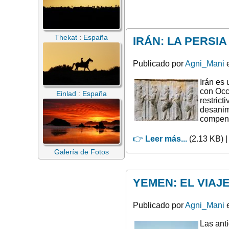
Thekat
:
España
IRÁN: LA PERSIA
Publicado por
Agni_Mani
e
Irán es
con Occ
Einlad
:
España
restric
desanim
compen
👉
Leer más...
(2.13 KB) 
Galería de Fotos
YEMEN: EL VIAJE
Publicado por
Agni_Mani
e
Las ant