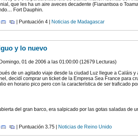
lonial, que les ha un aire aveces decadente (Fianantsoa o Toamas
undo… Fort Dauphin.
|
| Puntuación 4 |
Noticias de Madagascar
guo y lo nuevo
Domingo, 01 de 2006 a las 01:00:00 (12679 Lecturas)
ués de un agitado viaje desde la ciudad Luz llegue a Caláis y 
únel, decidí comprar un ticket de la Empresa Sea France para cr
ulio en horario pico pero con la característica de ser traficado 
cubierta del gran barco, era salpicado por las gotas saladas de u
|
| Puntuación 3.75 |
Noticias de Reino Unido