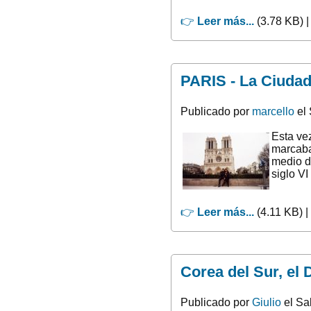
👉
Leer más...
(3.78 KB) 
PARIS - La Ciudad
Publicado por
marcello
el 
Esta ve
marcaban
medio de
siglo VI
👉
Leer más...
(4.11 KB) |
Corea del Sur, el
Publicado por
Giulio
el Sa