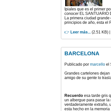
Ipiales que es el primer p
conocer EL SANTUARIO DE
La primera ciudad grande e
principios de año, esta el
👉
Leer más...
(2.51 KB) 
BARCELONA
Publicado por
marcello
el 
Grandes cartelones dejan e
amigo de su gente lo trasl
Recuerdo
esa tarde gris
un albergue para pasar la
verdaderamente extraño, u
esta hecho en la memoria 