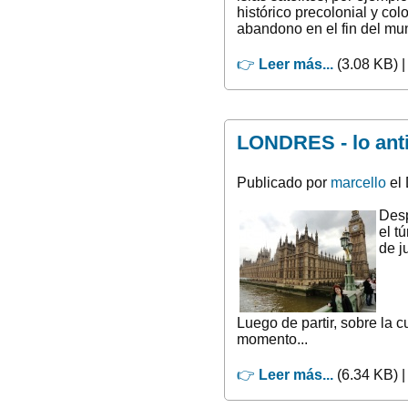
histórico precolonial y co
abandono en el fin del m
👉
Leer más...
(3.08 KB) 
LONDRES - lo anti
Publicado por
marcello
el 
Desp
el t
de j
Luego de partir, sobre la 
momento...
👉
Leer más...
(6.34 KB) 