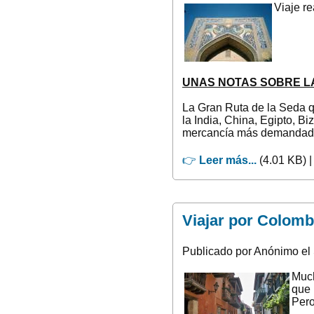
Viaje r
UNAS NOTAS SOBRE LA
La Gran Ruta de la Seda q
la India, China, Egipto, B
mercancía más demandada
👉
Leer más...
(4.01 KB) 
Viajar por Colombi
Publicado por Anónimo el 
Much
que 
Pero