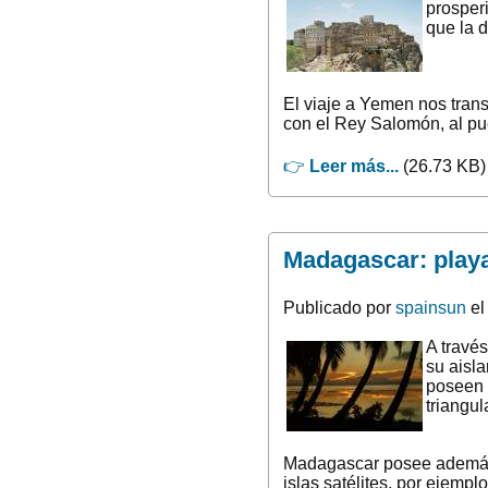
prosper
que la 
El viaje a Yemen nos transp
con el Rey Salomón, al pu
👉
Leer más...
(26.73 KB)
Madagascar: playas
Publicado por
spainsun
el
A través
su aisl
poseen 
triangul
Madagascar posee además a
islas satélites, por ejemp