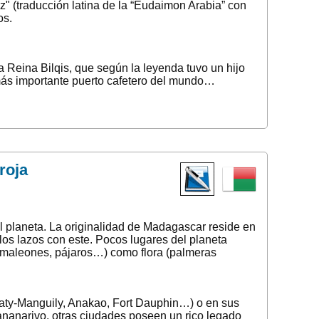
z" (traducción latina de la “Eudaimon Arabia” con
os.
la Reina Bilqis, que según la leyenda tuvo un hijo
 más importante puerto cafetero del mundo…
roja
el planeta. La originalidad de Madagascar reside en
los lazos con este. Pocos lugares del planeta
amaleones, pájaros…) como flora (palmeras
faty-Manguily, Anakao, Fort Dauphin…) o en sus
tananarivo, otras ciudades poseen un rico legado