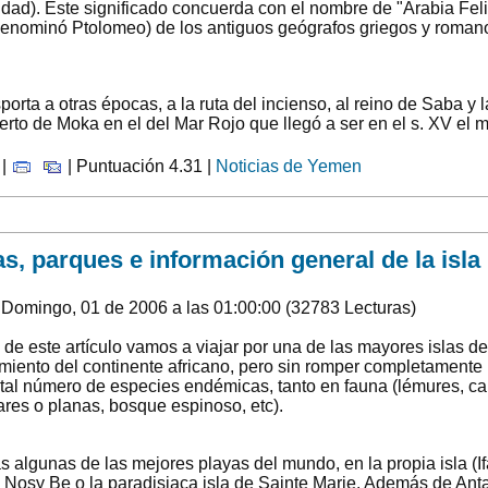
idad). Este significado concuerda con el nombre de "Arabia Feli
denominó Ptolomeo) de los antiguos geógrafos griegos y roman
orta a otras épocas, a la ruta del incienso, al reino de Saba y 
erto de Moka en el del Mar Rojo que llegó a ser en el s. XV el
 |
| Puntuación 4.31 |
Noticias de Yemen
, parques e información general de la isla 
 Domingo, 01 de 2006 a las 01:00:00 (32783 Lecturas)
 de este artículo vamos a viajar por una de las mayores islas d
amiento del continente africano, pero sin romper completamente 
tal número de especies endémicas, tanto en fauna (lémures, c
ares o planas, bosque espinoso, etc).
lgunas de las mejores playas del mundo, en la propia isla (I
lo Nosy Be o la paradisiaca isla de Sainte Marie. Además de An