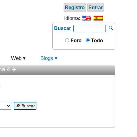
Registro
Entrar
Idioma:
Buscar
🔍
Foro
Todo
Web
Blogs
na 4 ✈️
s