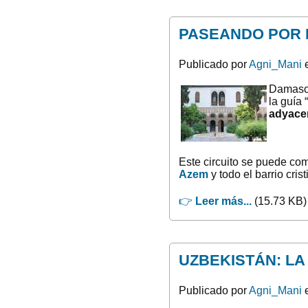
PASEANDO POR 
Publicado por
Agni_Mani
e
Damasco
la guía 
adyacen
Este circuito se puede com
Azem
y todo el barrio cri
👉
Leer más...
(15.73 KB)
UZBEKISTÁN: LA
Publicado por
Agni_Mani
e