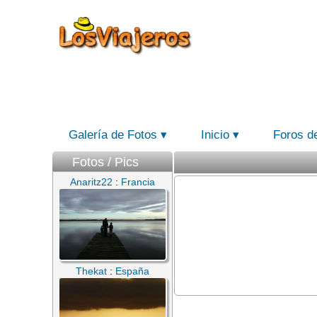
Galería de Fotos
Inicio
Foros d
Fotos / Pics
Anaritz22
:
Francia
Thekat
:
España