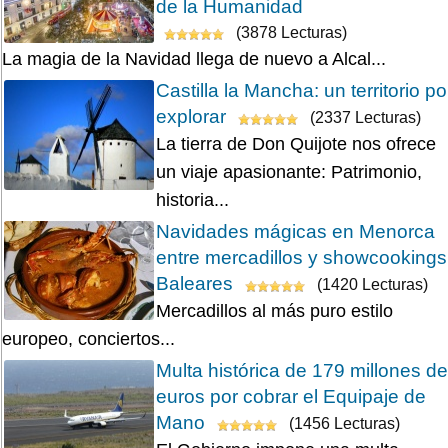
de la Humanidad
(3878 Lecturas)
La magia de la Navidad llega de nuevo a Alcal...
Castilla la Mancha: un territorio po
explorar
(2337 Lecturas)
La tierra de Don Quijote nos ofrece
un viaje apasionante: Patrimonio,
historia...
Navidades mágicas en Menorca
entre mercadillos y showcookings
Baleares
(1420 Lecturas)
Mercadillos al más puro estilo
europeo, conciertos...
Multa histórica de 179 millones de
euros por cobrar el Equipaje de
Mano
(1456 Lecturas)