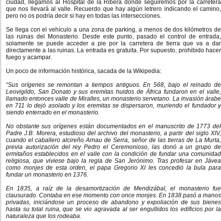
ciudad, llegamos al Hospital de la Ribera donde seguiremos por la carretera
que nos llevará al valle. Recuerdo que hay algún letrero indicando el camino,
pero no os podría decir si hay en todas las intersecciones.
Se llega con el vehículo a una zona de parking, a menos de dos kilómetros de
las ruinas del Monasterio. Desde este punto, pasado el control de entrada,
solamente se puede acceder a pie por la carretera de tierra que va a dar
directamente a las ruinas. La entrada es gratuita. Por supuesto, prohibido hacer
fuego y acampar.
Un poco de información histórica, sacada de la Wikipedia:
“Sus orígenes se remontan a tiempos antiguos. En 568, bajo el reinado de
Leovigildo, San Donato y sus eremitas huidos de África fundaron en el valle,
llamado entonces valle de Miralles, un monasterio servetano. La invasión árabe
en 711 lo dejó asolado y los eremitas se dispersaron, muriendo el fundador y
siendo enterrado en el monasterio.
No obstante sus orígenes están documentados en el manuscrito de 1773 del
Padre J.B. Morera, estudioso del archivo del monasterio, a partir del siglo XIV,
cuando el caballero alcireño Arnau de Serra, señor de las tierras de La Murta,
previa autorización del rey Pedro el Ceremonioso, las donó a un grupo de
ermitaños establecidos en el valle con la condición de fundar una comunidad
religiosa, que viviese bajo la regla de San Jerónimo. Tras profesar en Jávea
como monjes de esta orden, el papa Gregorio XI les concedió la bula para
fundar un monasterio en 1376.
En 1835, a raíz de la desamortización de Mendizábal, el monasterio fue
clausurado. Contaba en ese momento con once monjes. En 1838 pasó a manos
privadas, iniciándose un proceso de abandono y expoliación de sus bienes
hasta su total ruina, que se vio agravada al ser engullidos los edificios por la
naturaleza que los rodeaba.