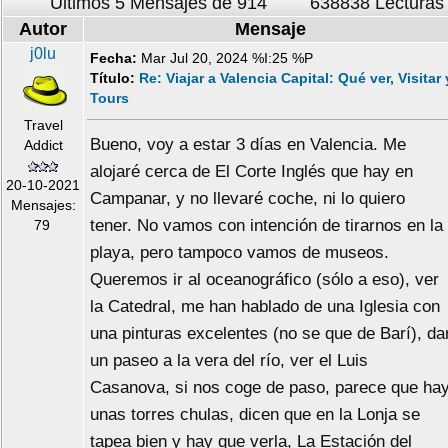
Últimos 5 Mensajes de 914
638838 Lecturas
Autor
Mensaje
j0lu
Fecha:
Mar Jul 20, 2024 %I:25 %P
Título:
Re: Viajar a Valencia Capital: Qué ver, Visitar 
Tours
Travel
Bueno, voy a estar 3 días en Valencia. Me
Addict
alojaré cerca de El Corte Inglés que hay en
20-10-2021
Campanar, y no llevaré coche, ni lo quiero
Mensajes:
tener. No vamos con intención de tirarnos en la
79
playa, pero tampoco vamos de museos.
Queremos ir al oceanográfico (sólo a eso), ver
la Catedral, me han hablado de una Iglesia con
una pinturas excelentes (no se que de Barí), da
un paseo a la vera del río, ver el Luis
Casanova, si nos coge de paso, parece que ha
unas torres chulas, dicen que en la Lonja se
tapea bien y hay que verla, La Estación del