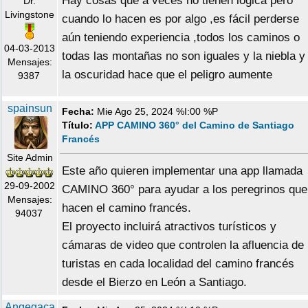
Hay cosas que a veces no tienen lógica pero
Dr.
Livingstone
cuando lo hacen es por algo ,es fácil perderse
aún teniendo experiencia ,todos los caminos o
04-03-2013
todas las montañas no son iguales y la niebla y
Mensajes:
la oscuridad hace que el peligro aumente
9387
spainsun
Fecha:
Mie Ago 25, 2024 %I:00 %P
Título:
APP CAMINO 360° del Camino de Santiago
Francés
Site Admin
Este año quieren implementar una app llamada
29-09-2002
CAMINO 360° para ayudar a los peregrinos que
Mensajes:
hacen el camino francés.
94037
El proyecto incluirá atractivos turísticos y
cámaras de video que controlen la afluencia de
turistas en cada localidad del camino francés
desde el Bierzo en León a Santiago.
Angegaca