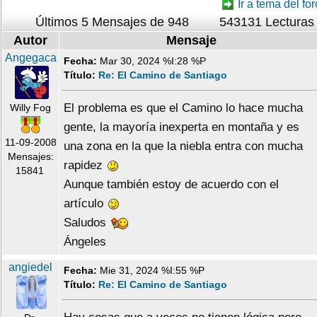
Ir a tema del for
Últimos 5 Mensajes de 948
543131 Lecturas
Autor
Mensaje
Angegaca
Fecha:
Mar 30, 2024 %I:28 %P
Título:
Re: El Camino de Santiago
El problema es que el Camino lo hace mucha
Willy Fog
gente, la mayoría inexperta en montaña y es
11-09-2008
una zona en la que la niebla entra con mucha
Mensajes:
rapidez
15841
Aunque también estoy de acuerdo con el
artículo
Saludos
Ángeles
angiedel
Fecha:
Mie 31, 2024 %I:55 %P
Título:
Re: El Camino de Santiago