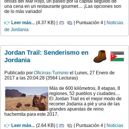
orillas del Mar Rojo, un paseo por la capital seguido de
una cena en un restaurante gourmet… ¡Las opciones son
de lo más variado!
👉
Leer más...
(4.37 KB) |
| Puntuación 4 |
Noticias
de Jordania
Jordan Trail: Senderismo en
Jordania
Publicado por
Oficinas-Turismo
el Lunes, 27 Enero de
2017 a las 20:04:28 (3564 Lecturas)
Más de 600 kilómetros, 8 etapas, 8
regiones, 52 pueblos y ciudades…
El Jordan Trail es el mejor modo de
recorrer Jodania a pié y una de las
grandes apuestas de reino
hachemita para este 2017.
👉
Leer más...
(2.64 KB) |
| Puntuación 4 |
Noticias