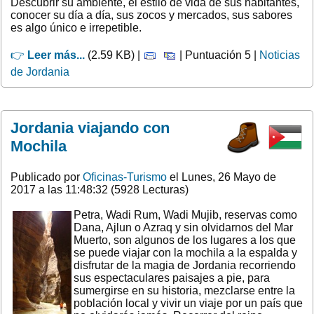
Descubrir su ambiente, el estilo de vida de sus habitantes,
conocer su día a día, sus zocos y mercados, sus sabores
es algo único e irrepetible.
👉
Leer más...
(2.59 KB) |
| Puntuación 5 |
Noticias
de Jordania
Jordania viajando con
Mochila
Publicado por
Oficinas-Turismo
el Lunes, 26 Mayo de
2017 a las 11:48:32 (5928 Lecturas)
Petra, Wadi Rum, Wadi Mujib, reservas como
Dana, Ajlun o Azraq y sin olvidarnos del Mar
Muerto, son algunos de los lugares a los que
se puede viajar con la mochila a la espalda y
disfrutar de la magia de Jordania recorriendo
sus espectaculares paisajes a pie, para
sumergirse en su historia, mezclarse entre la
población local y vivir un viaje por un país que