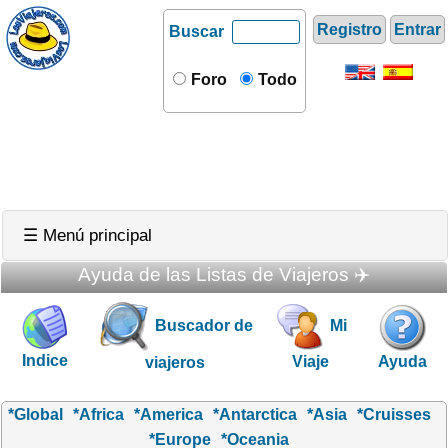
Registro
Entrar
Buscar
Foro
Todo
☰ Menú principal
Ayuda de las Listas de Viajeros ✈️
Buscador de
Mi
Indice
Viaje
Ayuda
viajeros
*Global
*Africa
*America
*Antarctica
*Asia
*Cruisses
*Europe
*Oceania