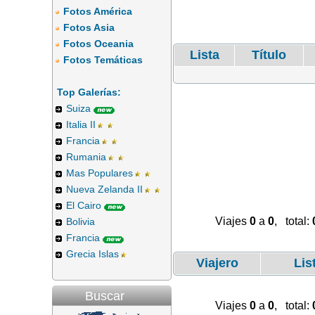
Fotos América
Fotos Asia
Fotos Oceania
Lista
Título
Fotos Temáticas
Top Galerías:
Suiza
Italia II
Francia
Rumania
Mas Populares
Nueva Zelanda II
El Cairo
Viajes
0
a
0
, total:
Bolivia
Francia
Grecia Islas
Viajero
Lis
Buscar
Viajes
0
a
0
, total: