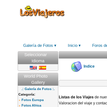
Galería de Fotos
Inicio
Foros d
Seleccionar
Idioma
Indice
World Photo
Gallery
.: Galería de Fotos :.
Categoría:
Listas de los Viajes
de nues
Fotos Europa
Valoracion del viaje y contac
Fotos Africa