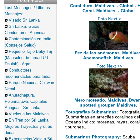
Forum/Foros
Coral duro. Maldivas. - Global - 
Last Messages / Ultimos
Coral. Maldives. - Global
Mensajes
:
Foto Next >
Visado Sri Lanka
Sri Lanka: Guías,
Conductores, Agencias
Contaminación en India
(Consejos Salud)
Pequeño Taj o Baby Taj
Pez de las anémonas. Maldiva
Anemonefish. Maldives.
(Mausoleo de Itimad-Ud-
Daulah) - Agra
Foto Next >>
Conductores
recomendados para India
Parque Nacional Chitwan-
Nepal
Anuradhapura,
Mero moteado. Maldivas. Dwar
Polonnaruwa: Capitales
spotted grouper. Maldives.
Antiguas- Sri Lanka
Fotografias Submarinas:
Fotografia
Vuelos a las Maldivas
Submarinas en arrecifes coralinos del
En Tren por Sri Lanka:
Oceano Indico: morenas, rayas, coral
Mejores Trayectos y otras
tiburones....
dudas
Submarines Photography:
Scuba
Experiencias Viaje a Sri