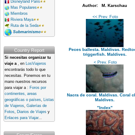
Disneyland Paris
Author: M. Karschau
Mas Populares
Miembros
<< Prev. Foto
Riviera Maya
Ruta de la Seda
Submarinismo
Peces ballesta. Maldivas. Redto
Country Report
triggerfish. Maldives.
Si necesitas organizar tu
< Prev. Foto
viaje a
, en
LosViajeros
encontrarás todo lo que
necesitas. Ponemos en tu
mano nuestros recursos
para viajar a :
Foros por
continentes, areas
Nacra de coral. Maldivas. Coral c
Maldives.
geográficas o países
,
Listas
de Viajeros
,
Galerías de
"Index"
Fotos
,
Diarios de Viajes
y
Enlaces para Viajar
...