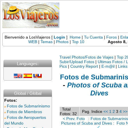
Bienvenido a LosViajeros [
Login
]
Home
|
Tu Cuenta
|
Foros
|
Enl
WEB
|
Temas
|
Photos
|
Top 10
Agosto 8,
Travel Photos/Fotos de Viajes
|
Top 2
Subir/Upload Fotos
|
Ultimas Fotos / 
Languages:
Pics
|
Country Report
|
E-m@il
|
Links
Fotos de Submarini
-
Photos of Scuba 
Dives
Global / Global
Fotos:
Fotos de Submarinismo
Total
Pag. Indice
<<
1
2
3
4
>>
Fotos de Miembros
Fotos: 32
Fotos de Aeropuertos
< Prev. Foto
:
Fotos de Submarinis
del Mundo
Pictures of Scuba and Dives
:
Foto N