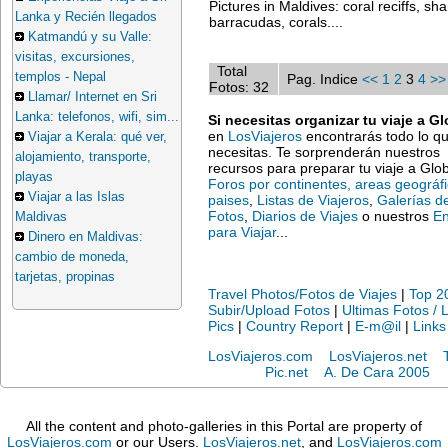
Pictures in Maldives: coral reciffs, sha
Lanka y Recién llegados
barracudas, corals....
Katmandú y su Valle:
visitas, excursiones,
Total
templos - Nepal
Pag. Indice
<<
1
2
3
4
>>
Fotos: 32
Llamar/ Internet en Sri
Lanka: telefonos, wifi, sim...
Si necesitas organizar tu viaje a Gl
en
LosViajeros
encontrarás todo lo q
Viajar a Kerala: qué ver,
necesitas. Te sorprenderán nuestros
alojamiento, transporte,
recursos para preparar tu viaje a Glob
playas
Foros por continentes, areas geográf
Viajar a las Islas
paises
,
Listas de Viajeros
,
Galerías d
Fotos
,
Diarios de Viajes
o nuestros
En
Maldivas
para Viajar
...
Dinero en Maldivas:
cambio de moneda,
tarjetas, propinas
Travel Photos/Fotos de Viajes
|
Top 2
Subir/Upload Fotos
|
Ultimas Fotos / 
Pics
|
Country Report
|
E-m@il
|
Links
LosViajeros.com
LosViajeros.net
Pic.net
A. De Cara 2005
All the content and photo-galleries in this Portal are property of
LosViajeros.com
or our Users.
LosViajeros.net
, and
LosViajeros.com