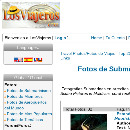
Bienvenido a LosViajeros [
Login
]
Home
|
Tu Cuenta
|
Languages:
Travel Photos/Fotos de Viajes
|
Top 2
Links
Fotos de Subm
Global / Global
Fotos:
Fotografias Submarinas en arrecifes c
Fotos de Submarinismo
Scuba Pictures in Maldives: coral recif
Fotos de Miembros
Fotos de Aeropuertos
del Mundo
Total Fotos: 32
Pag. In
Fotos de Mas Populares
Estand
Moorish
Fotos de Temáticas
Author
Forum/Foros:
Text:
N