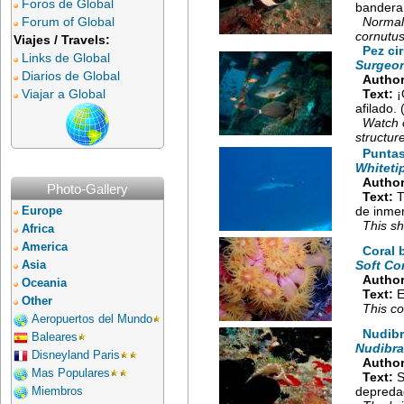
Foros de Global
bandera 
Forum of Global
Normall
cornutus
Viajes / Travels:
Pez ci
Links de Global
Surgeon
Diarios de Global
Author
Viajar a Global
Text:
¡
afilado.
Watch o
structur
Puntas
Whiteti
Author
Photo-Gallery
Text:
T
de inmer
Europe
This sh
Africa
America
Coral 
Soft Cor
Asia
Author
Oceania
Text:
E
Other
This co
Aeropuertos del Mundo
Nudibr
Baleares
Nudibra
Disneyland Paris
Author
Mas Populares
Text:
S
depredad
Miembros