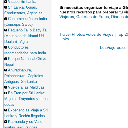
Visado Sri Lanka
Si necesitas organizar tu viaje a Gl
Sri Lanka: Guías,
nuestros recursos para preparar tu vi
Conductores, Agencias
Viajeros
,
Galerías de Fotos
,
Diarios d
Contaminación en India
(Consejos Salud)
Pequeño Taj o Baby Taj
Travel Photos/Fotos de Viajes
|
Top 2
(Mausoleo de Itimad-Ud-
Links
Daulah) - Agra
LosViajeros.co
Conductores
recomendados para India
Parque Nacional Chitwan-
Nepal
Anuradhapura,
Polonnaruwa: Capitales
Antiguas- Sri Lanka
Vuelos a las Maldivas
En Tren por Sri Lanka:
Mejores Trayectos y otras
dudas
Experiencias Viaje a Sri
Lanka y Recién llegados
Katmandú y su Valle:
visitas, excursiones,