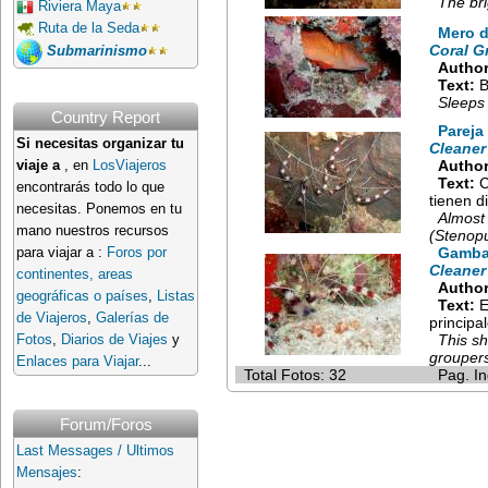
The bri
Riviera Maya
Ruta de la Seda
Mero d
Coral G
Submarinismo
Author
Text:
B
Sleeps 
Country Report
Pareja
Si necesitas organizar tu
Cleaner
Author
viaje a
, en
LosViajeros
Text:
C
encontrarás todo lo que
tienen d
necesitas. Ponemos en tu
Almost 
mano nuestros recursos
(Stenopu
Gamba 
para viajar a :
Foros por
Cleaner
continentes, areas
Author
geográficas o países
,
Listas
Text:
E
de Viajeros
,
Galerías de
principa
This sh
Fotos
,
Diarios de Viajes
y
groupers
Enlaces para Viajar
...
Total Fotos: 32
Pag. In
Forum/Foros
Last Messages / Ultimos
Mensajes
: