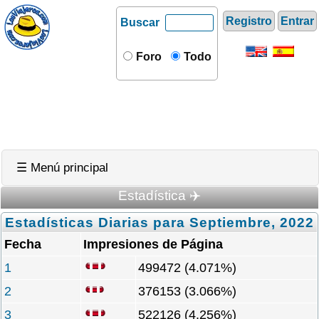
Registro
Entrar
Buscar
Foro
Todo
☰ Menú principal
Estadística ✈️
Estadísticas Diarias para Septiembre, 2022
Fecha
Impresiones de Página
1
499472 (4.071%)
2
376153 (3.066%)
3
522126 (4.256%)