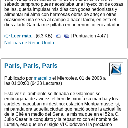
sábado temprano pues necesitaba una inyección de cosas
bellas, quería impulsar mis días con goces hedonistas y
alimentar mi alma con hermosas obras de arte; en otras
ocasiones una se va al campo a hacer taichi, en esta el
dios alado Garuda me pillaba en un renuncio encantador .
👉
Leer más...
(6.3 KB) |
| Puntuación 4.47 |
Noticias de Reino Unido
París, París, París
Publicado por
marcello
el Miercoles, 01 de 2003 a
las 01:00:00 (6423 Lecturas)
Esta vez el ambiente se llenaba de Glamour, se
embriagaba de avidez, el tren disminuía su marcha y los
carteles marcaban mi destino: estación Montparnasse, si,
mi parada era aquella ciudad que nació sobre la actual Île
de la Cité en medio del Sena, la misma que en el 52 a C.
Julio Cesar la conquisto y la rebautizo con el nombre de
Lutetia, esa que en el siglo VI Clodoveo I la proclamo