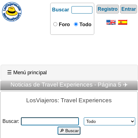
Registro
Entrar
Buscar
Foro
Todo
☰ Menú principal
Noticias de Travel Experiences - Página 5 ✈️
LosViajeros: Travel Experiences
Buscar: