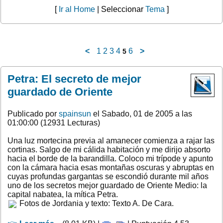
[
Ir al Home
| Seleccionar
Tema
]
<
1
2
3
4
6
>
5
Petra: El secreto de mejor
guardado de Oriente
Publicado por
spainsun
el Sabado, 01 de 2005 a las
01:00:00 (12931 Lecturas)
Una luz mortecina previa al amanecer comienza a rajar las
cortinas. Salgo de mi cálida habitación y me dirijo absorto
hacia el borde de la barandilla. Coloco mi trípode y apunto
con la cámara hacia esas montañas oscuras y abruptas en
cuyas profundas gargantas se escondió durante mil años
uno de los secretos mejor guardado de Oriente Medio: la
capital nabatea, la mítica Petra.
Fotos de Jordania y texto: Texto A. De Cara.