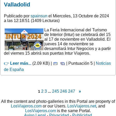
Valladolid
Publicado por
spainsun
el Miercoles, 13 Octubre de 2024
a las 12:18:51 (1409 Lecturas)
La Feria Internacional del Turismo
de Interior (Intur) se celebrará del 15
al 17 de noviembre en Valladolid. El
jueves 14 de noviembre se
desarrollará Intur Negocios y a partir
del viernes 15 abrirá sus puertas Intur Viajeros.
👉
Leer más...
(2.09 KB) |
| Puntuación 5 |
Noticias
de España
2
3
245
246
247
»
1
...
All the content and photo-galleries in this Portal are property of
LosViajeros.com
or our Users.
LosViajeros.net
, and
LosViajeros.com
is the same Portal.
Aviso Legal
-
Privacidad
-
Publicidad