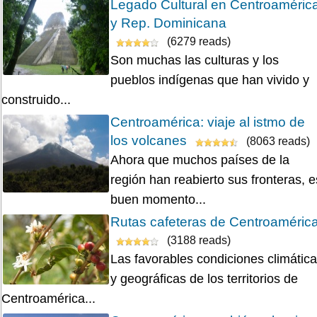
Legado Cultural en Centroaméric
y Rep. Dominicana
(6279 reads)
Son muchas las culturas y los
pueblos indígenas que han vivido y
construido...
Centroamérica: viaje al istmo de
los volcanes
(8063 reads)
Ahora que muchos países de la
región han reabierto sus fronteras, e
buen momento...
Rutas cafeteras de Centroaméric
(3188 reads)
Las favorables condiciones climátic
y geográficas de los territorios de
Centroamérica...