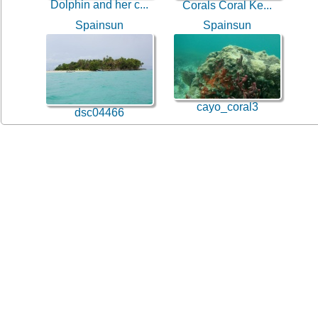
Dolphin and her c...
Corals Coral Ke...
Spainsun
Spainsun
cayo_coral3
dsc04466