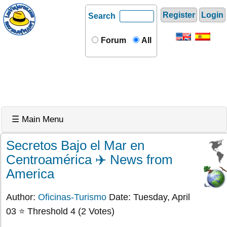
Register
Login
Search
Forum
All
☰ Main Menu
Secretos Bajo el Mar en
Centroamérica ✈️ News from
America
Author:
Oficinas-Turismo
Date: Tuesday, April
03 ⭐ Threshold 4 (2 Votes)