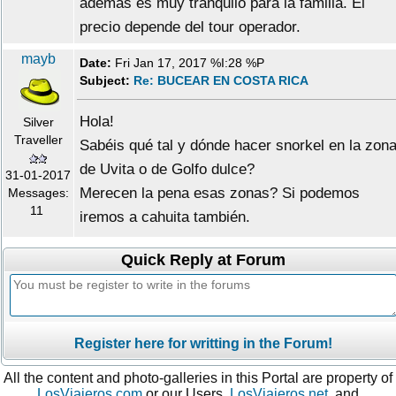
ademas es muy tranquilo para la familia. El
precio depende del tour operador.
mayb
Date:
Fri Jan 17, 2017 %I:28 %P
Subject:
Re: BUCEAR EN COSTA RICA
Hola!
Silver
Traveller
Sabéis qué tal y dónde hacer snorkel en la zon
de Uvita o de Golfo dulce?
31-01-2017
Merecen la pena esas zonas? Si podemos
Messages:
11
iremos a cahuita también.
Quick Reply at Forum
Register here for writting in the Forum!
All the content and photo-galleries in this Portal are property of
LosViajeros.com
or our Users.
LosViajeros.net
, and