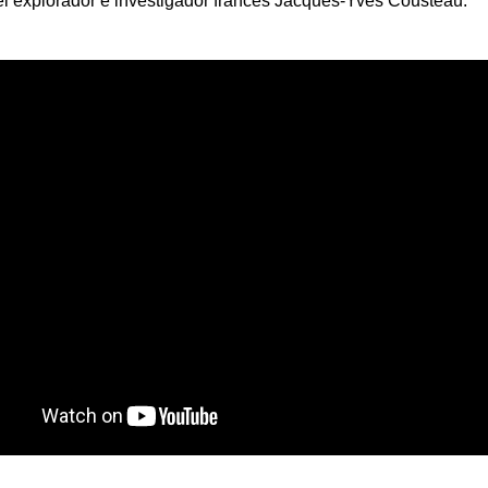
el explorador e investigador francés Jacques-Yves Cousteau.