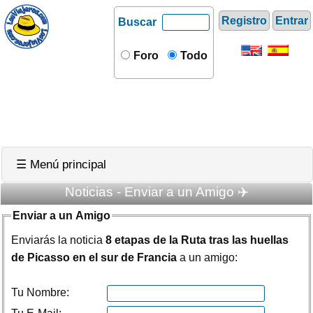
Registro
Entrar
Buscar
Foro
Todo
☰ Menú principal
Noticias - Enviar a un Amigo ✈️
Enviar a un Amigo
Enviarás la noticia
8 etapas de la Ruta tras las huellas
de Picasso en el sur de Francia
a un amigo:
Tu Nombre: