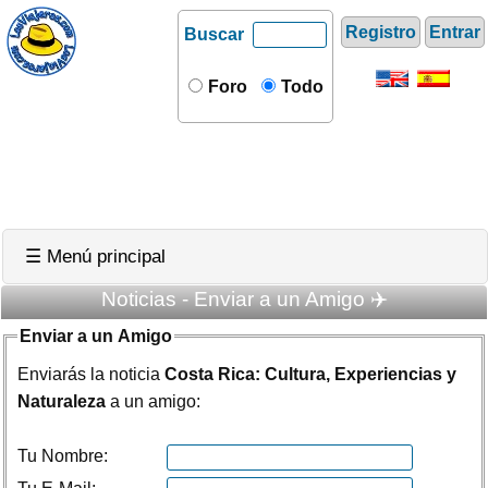
Registro
Entrar
Buscar
Foro
Todo
☰ Menú principal
Noticias - Enviar a un Amigo ✈️
Enviar a un Amigo
Enviarás la noticia
Costa Rica: Cultura, Experiencias y
Naturaleza
a un amigo:
Tu Nombre: