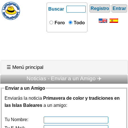
Registro
Entrar
Buscar
Foro
Todo
☰ Menú principal
Noticias - Enviar a un Amigo ✈️
Enviar a un Amigo
Enviarás la noticia
Primavera de color y tradiciones en
las Islas Baleares
a un amigo:
Tu Nombre: