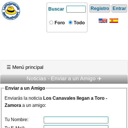
Registro
Entrar
Buscar
Foro
Todo
☰ Menú principal
Noticias - Enviar a un Amigo ✈️
Enviar a un Amigo
Enviarás la noticia
Los Canavales llegan a Toro -
Zamora
a un amigo:
Tu Nombre: