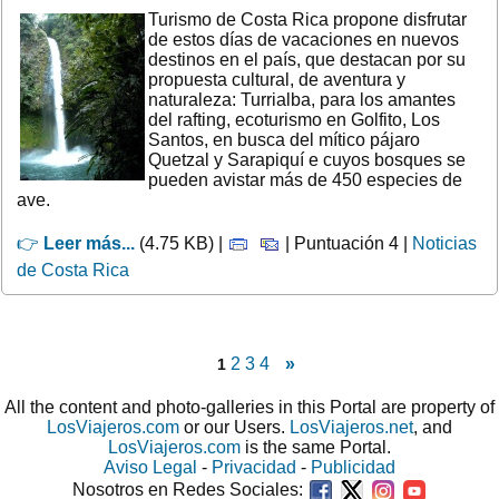
Turismo de Costa Rica propone disfrutar
de estos días de vacaciones en nuevos
destinos en el país, que destacan por su
propuesta cultural, de aventura y
naturaleza: Turrialba, para los amantes
del rafting, ecoturismo en Golfito, Los
Santos, en busca del mítico pájaro
Quetzal y Sarapiquí e cuyos bosques se
pueden avistar más de 450 especies de
ave.
👉
Leer más...
(4.75 KB) |
| Puntuación 4 |
Noticias
de Costa Rica
2
3
4
»
1
All the content and photo-galleries in this Portal are property of
LosViajeros.com
or our Users.
LosViajeros.net
, and
LosViajeros.com
is the same Portal.
Aviso Legal
-
Privacidad
-
Publicidad
Nosotros en Redes Sociales: