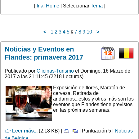
[
Ir al Home
| Seleccionar
Tema
]
<
1
2
3
4
5
7
8
9
10
>
6
Noticias y Eventos en
Flandes: primavera 2017
Publicado por
Oficinas-Turismo
el Domingo, 16 Marzo de
2017 a las 21:11:45 (2218 Lecturas)
Exposición de flores, Maratón de
cerveza, Retirada de
andamios...estos y otros más son los
eventos que Flandes tiene previstos
en las próximas semanas.
👉
Leer más...
(2.18 KB) |
| Puntuación 5 |
Noticias
de Belgica