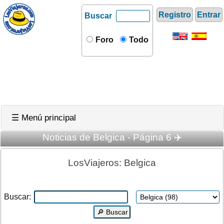
Registro
Entrar
Buscar
Foro
Todo
☰ Menú principal
Noticias de Belgica - Página 6 ✈️
LosViajeros: Belgica
Buscar: