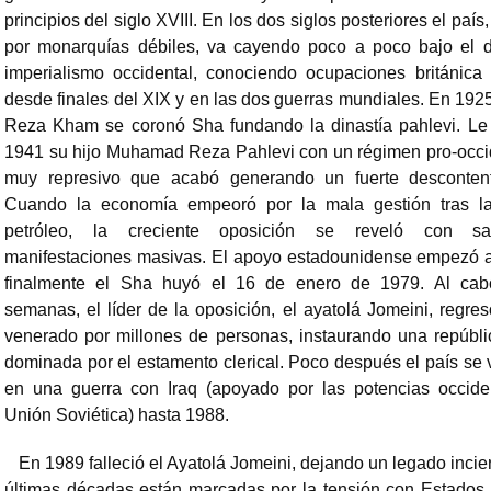
principios del siglo XVIII. En los dos siglos posteriores el paí
por monarquías débiles, va cayendo poco a poco bajo el d
imperialismo occidental, conociendo ocupaciones británica 
desde finales del XIX y en las dos guerras mundiales. En 1925
Reza Kham se coronó Sha fundando la dinastía pahlevi. Le
1941 su hijo Muhamad Reza Pahlevi con un régimen pro-occid
muy represivo que acabó generando un fuerte descontent
Cuando la economía empeoró por la mala gestión tras la 
petróleo, la creciente oposición se reveló con sa
manifestaciones masivas. El apoyo estadounidense empezó a
finalmente el Sha huyó el 16 de enero de 1979. Al ca
semanas, el líder de la oposición, el ayatolá Jomeini, regres
venerado por millones de personas, instaurando una repúbli
dominada por el estamento clerical. Poco después el país se 
en una guerra con Iraq (apoyado por las potencias occide
Unión Soviética) hasta 1988.
En 1989 falleció el Ayatolá Jomeini, dejando un legado incie
últimas décadas están marcadas por la tensión con Estados