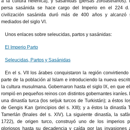
a la cultura helénica), y sasánidas (persas zoroastrianos). 
persa sasánida se hace cargo del Imperio en el 224 d
civilización sasánida duró más de 400 años y alcanzó 
mediados del siglo VI.
Unos enlaces sobre seleucidas, partos y sasánidas:
El Imperio Parto
Seleucidas, Partos y Sasánidas
En el s. VII los árabes conquistaron la región convirtiendo
parte de la población al Islam e introduciendo la nueva escri
la cultura musulmana. Gobernaron hasta el siglo IX, en que el
rompió en pequeños reinos con distintos gobernantes iraníes.
una dinastía turca (los seljuk turcos de Turkistán); a éstos 
de Gengis Kan (principios del s. XIII); y a éstos la dinastía
Tamerlán (finales del s. XIV). La siguiente dinastía, la safá
1722), de origen turco, construyó uno de los imperios 
gloriosos hasta su decadencia y caída por las invasiones