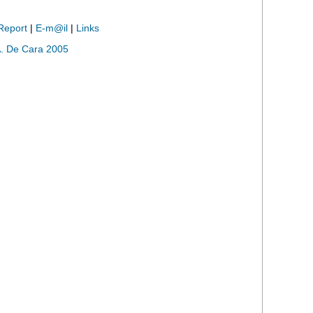
Report
|
E-m@il
|
Links
. De Cara 2005