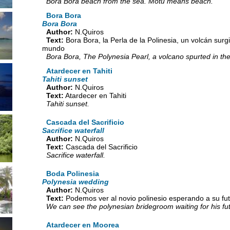
Bora Bora beach from the sea. Motu means beach.
Bora Bora
Bora Bora
Author:
N.Quiros
Text:
Bora Bora, la Perla de la Polinesia, un volcán sur
mundo
Bora Bora, The Polynesia Pearl, a volcano spurted in the
Atardecer en Tahiti
Tahiti sunset
Author:
N.Quiros
Text:
Atardecer en Tahiti
Tahiti sunset.
Cascada del Sacrificio
Sacrifice waterfall
Author:
N.Quiros
Text:
Cascada del Sacrificio
Sacrifice waterfall.
Boda Polinesia
Polynesia wedding
Author:
N.Quiros
Text:
Podemos ver al novio polinesio esperando a su fu
We can see the polynesian bridegroom waiting for his fut
Atardecer en Moorea