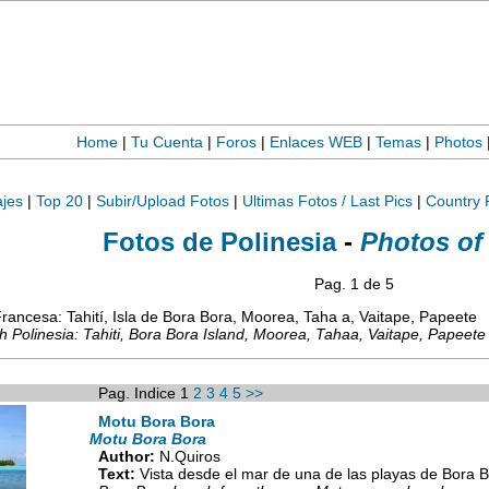
Home
|
Tu Cuenta
|
Foros
|
Enlaces WEB
|
Temas
|
Photos
ajes
|
Top 20
|
Subir/Upload Fotos
|
Ultimas Fotos / Last Pics
|
Country 
Fotos de Polinesia
-
Photos of 
Pag. 1 de 5
rancesa: Tahití, Isla de Bora Bora, Moorea, Taha a, Vaitape, Papeete
ch Polinesia: Tahiti, Bora Bora Island, Moorea, Tahaa, Vaitape, Papeete
Pag. Indice 1
2
3
4
5
>>
Motu Bora Bora
Motu Bora Bora
Author:
N.Quiros
Text:
Vista desde el mar de una de las playas de Bora Bo