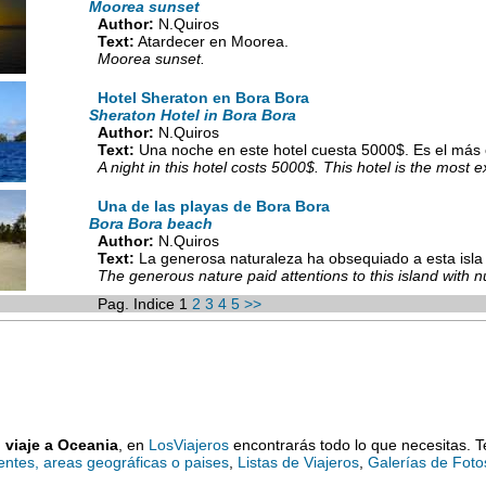
Moorea sunset
Author:
N.Quiros
Text:
Atardecer en Moorea.
Moorea sunset.
Hotel Sheraton en Bora Bora
Sheraton Hotel in Bora Bora
Author:
N.Quiros
Text:
Una noche en este hotel cuesta 5000$. Es el más c
A night in this hotel costs 5000$. This hotel is the most 
Una de las playas de Bora Bora
Bora Bora beach
Author:
N.Quiros
Text:
La generosa naturaleza ha obsequiado a esta isla
The generous nature paid attentions to this island with 
Pag. Indice 1
2
3
4
5
>>
u viaje a Oceania
, en
LosViajeros
encontrarás todo lo que necesitas. T
entes, areas geográficas o paises
,
Listas de Viajeros
,
Galerías de Foto