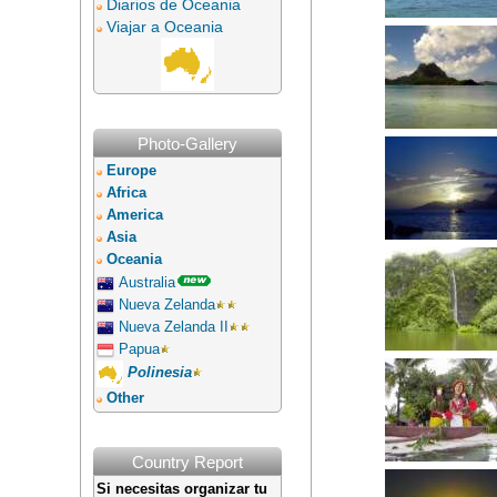
Diarios de Oceania
Viajar a Oceania
Photo-Gallery
Europe
Africa
America
Asia
Oceania
Australia
Nueva Zelanda
Nueva Zelanda II
Papua
Polinesia
Other
Country Report
Si necesitas organizar tu