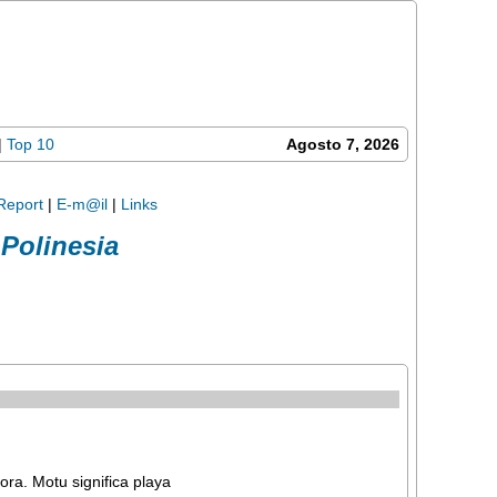
|
Top 10
Agosto 7, 2026
Report
|
E-m@il
|
Links
Polinesia
ra. Motu significa playa