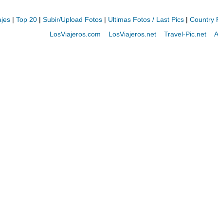
ajes
|
Top 20
|
Subir/Upload Fotos
|
Ultimas Fotos / Last Pics
|
Country 
LosViajeros.com
LosViajeros.net
Travel-Pic.net
A