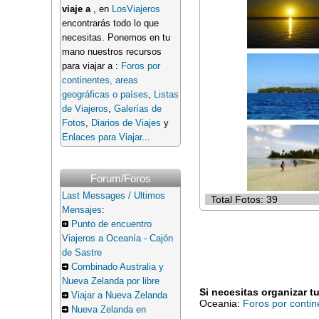
viaje a
, en
LosViajeros
encontrarás todo lo que
necesitas. Ponemos en tu
mano nuestros recursos
para viajar a :
Foros por
continentes, areas
geográficas o países
,
Listas
de Viajeros
,
Galerías de
Fotos
,
Diarios de Viajes
y
Enlaces para Viajar
...
Forum/Foros
Last Messages / Ultimos
Total Fotos: 39
Mensajes
:
Punto de encuentro
Viajeros a Oceanía - Cajón
de Sastre
Combinado Australia y
Nueva Zelanda por libre
Si necesitas organizar t
Viajar a Nueva Zelanda
Oceania:
Foros por contin
Nueva Zelanda en