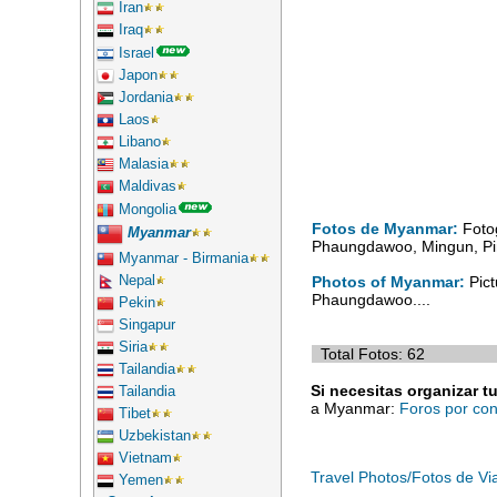
Iran
Iraq
Israel
Japon
Jordania
Laos
Libano
Malasia
Maldivas
Mongolia
Fotos de Myanmar:
Fotog
Myanmar
Phaungdawoo, Mingun, Pin
Myanmar - Birmania
Nepal
Photos of Myanmar:
Pict
Phaungdawoo....
Pekin
Singapur
Siria
Total Fotos: 62
Tailandia
Si necesitas organizar t
Tailandia
a Myanmar:
Foros por con
Tibet
Uzbekistan
Vietnam
Travel Photos/Fotos de Vi
Yemen