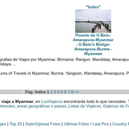
"Index"
Puente de U Bein-
Amarapura-Myanmar
- U Bein’s Bridge-
Amarapura-Burma -
Myanmar
rafias de Viajes por Myanmar, Birmania: Rangun, Mandalay, Amarapur
daya....
ures of Travels in Myanmar, Burma: Yangoon, Mandalay, Amarapura, Po
Pag. Indice 1
2
3
4
5
6
7
8
>>
u viaje a Myanmar
, en
LosViajeros
encontrarás todo lo que necesitas. 
tinentes, areas geográficas o paises
,
Listas de Viajeros
,
Galerías de F
ajes
|
Top 20
|
Subir/Upload Fotos
|
Ultimas Fotos / Last Pics
|
Country 