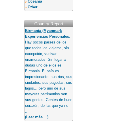
Oceania
Other
Country Report
Birmania (Myanmar):
Experiencias Personales:
Hay pocos países de los
que todos los viajeros, sin
excepción, vuelvan
enamorados. Sin lugar a
dudas uno de ellos es
Birmania. El país es
impresionante: sus rios, sus
ciudades, sus pagodas, sus
lagos... pero uno de sus
mayores patrimonios son
sus gentes. Gentes de buen
corazón, de las que ya no
...
(Leer más ...)