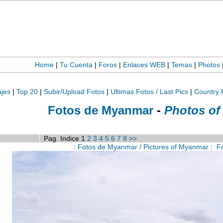
Home
|
Tu Cuenta
|
Foros
|
Enlaces WEB
|
Temas
|
Photos
ajes
|
Top 20
|
Subir/Upload Fotos
|
Ultimas Fotos / Last Pics
|
Country 
Fotos de Myanmar
-
Photos of
Pag. Indice 1
2
3
4
5
6
7
8
>>
:
Fotos de Myanmar / Pictures of Myanmar
:
Fo