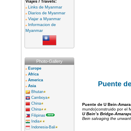
Viajes / Travels:
Links de Myanmar
Diarios de Myanmar
Viajar a Myanmar
Informacion de
Myanmar
Photo-Gallery
Europe
Africa
America
Puente de
Asia
Bhutan
Camboya
China
Puente de U Bein-Amar
mundo)construido por el M
China
U Bein’s Bridge-Amarap
Filipinas
Bein salvaging the unwant
India
Indonesia-Bali