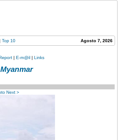
|
Top 10
Agosto 7, 2026
Report
|
E-m@il
|
Links
 Myanmar
to Next >