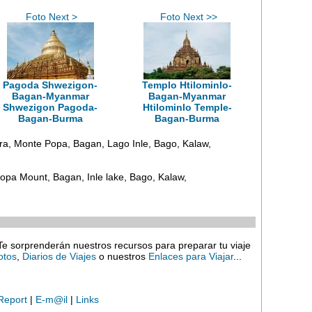
Foto Next >
Foto Next >>
Pagoda Shwezigon-
Templo Htilominlo-
Bagan-Myanmar
Bagan-Myanmar
Shwezigon Pagoda-
Htilominlo Temple-
Bagan-Burma
Bagan-Burma
a, Monte Popa, Bagan, Lago Inle, Bago, Kalaw,
pa Mount, Bagan, Inle lake, Bago, Kalaw,
Te sorprenderán nuestros recursos para preparar tu viaje
otos
,
Diarios de Viajes
o nuestros
Enlaces para Viajar
...
Report
|
E-m@il
|
Links