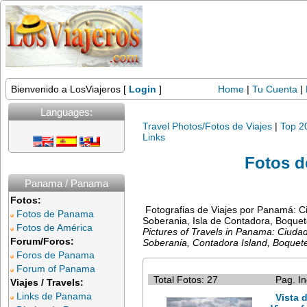
Bienvenido a LosViajeros [
Login
]
Home
|
Tu Cuenta
|
Languages:
Travel Photos/Fotos de Viajes
|
Top 2
Links
Fotos 
Panama / Panama
Fotos:
Fotografias de Viajes por Panamá: C
Fotos de Panama
Soberania, Isla de Contadora, Boquete
Fotos de América
Pictures of Travels in Panama: Ciud
Forum/Foros:
Soberania, Contadora Island, Boquete
Foros de Panama
Forum of Panama
Total Fotos: 27
Pag. In
Viajes / Travels:
Links de Panama
Vista 