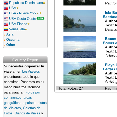
Republica Dominicana
Rainfo
USA
Isla B
USA - Nueva York
Bastime
USA Costa Oeste
Author
USA Florida
Text:
A
Dawnin
Venezuela
Asia
Bocas 
Oceania
Bocas d
Other
Author
Text:
E
THere 
Country Report
Playa 
Si necesitas organizar tu
Larga B
viaje a
, en
LosViajeros
Author
encontrarás todo lo que
Text:
L
Arrivin
necesitas. Ponemos en tu
mano nuestros recursos
Total Fotos: 27
Pag. In
para viajar a :
Foros por
continentes, areas
geográficas o países
,
Listas
de Viajeros
,
Galerías de
Fotos
,
Diarios de Viajes
y