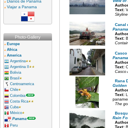
View of
Diarios de Panama
Author
Viajar a Panama
Text:
V
Skylin
Canal
Panama
Author
Photo-Gallery
Text:
B
Contain
Europe
Africa
Casco 
America
Panama
Argentina
Author
Text:
C
Argentina II
Casco 
Bolivia
Brasil
Rana D
Centroamerica
Golden 
Chile
Author
Text:
L
Colombia
paname
Costa Rica
The gol
Cuba
México
Bosqu
Rain Fo
Panama
Author
Peru
Text:
B