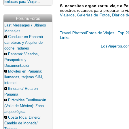
Enlaces para Viajar
...
Si necesitas organizar tu viaje a 
nuestros recursos para preparar tu v
Viajeros
,
Galerías de Fotos
,
Diarios d
Forum/Foros
Last Messages / Ultimos
Mensajes
:
Travel Photos/Fotos de Viajes
|
Top 2
Conducir en Panamá:
Links
carreteras y Alquiler de
LosViajeros.co
coche, radares
Panamá: Visados,
Pasaportes y
Documentación
Móviles en Panamá:
llamadas, tarjetas SIM,
internet
Itinerario/ Ruta en
Panamá
Pirámides Teotihuacán
(Valle de México): Zona
arqueológica
Costa Rica: Dinero/
Cambio de Moneda/