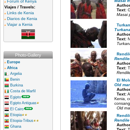
Masai 
Forum of Kenya
Author
Viajes / Travels:
Text:
G
Links de Kenia
Masai 
Diarios de Kenia
Viajar a Kenia
Turka
Turkan
Author
Text:
N
Turkana
Rendil
Photo-Gallery
Rendile
Europe
Author
Text:
T
Africa
Rendile
Argelia
Benin
El Mol
Old ma
Burkina
Author
Costa de Marfil
Text:
A
Egipto
Kenia, 
Egipto Antiguas
consang
Old ma
El Cairo
Etiopia
Rendi
Rendile
Etiopia-Tribus
Author
Ghana
Text:
T