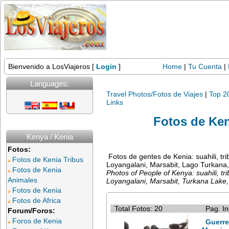
Bienvenido a LosViajeros [
Login
]
Home
|
Tu Cuenta
|
Languages:
Travel Photos/Fotos de Viajes
|
Top 2
Links
Fotos de Ken
Kenya / Kenia
Fotos:
Fotos de gentes de Kenia: suahili, tri
Fotos de Kenia Tribus
Loyangalani, Marsabit, Lago Turkan
Fotos de Kenia
Photos of People of Kenya: suahili, t
Animales
Loyangalani, Marsabit, Turkana Lake
Fotos de Kenia
Fotos de Africa
Total Fotos: 20
Pag. In
Forum/Foros:
Foros de Kenia
Guerre