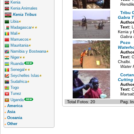
Kenia
Rendile
Kenia Animales
Tribu 
Kenia Tribus
Gabra T
Libia
Author
Text:
L
Madagascar
Kenia y 
Mali
Gabra 
Marruecos
Pozo
Mauritania
Waterho
Namibia y Bostwana
Author
Text:
G
Niger
Chalbi.
Ruanda
Water h
Senegal
Cortan
Seychelles Islas
Cutting
Sudafrica
Author
Togo
Text:
C
Tunez
Marsab
Uganda
Total Fotos: 20
Pag. In
America
Asia
Oceania
Other