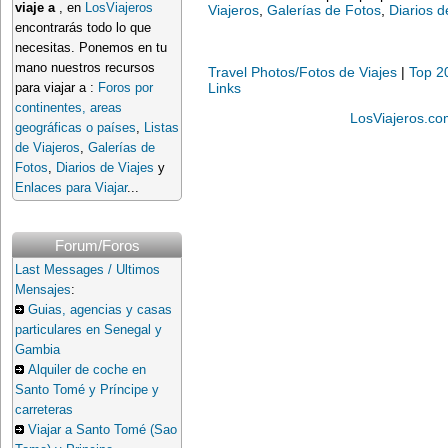
viaje a
, en
LosViajeros
Viajeros
,
Galerías de Fotos
,
Diarios d
encontrarás todo lo que
necesitas. Ponemos en tu
mano nuestros recursos
Travel Photos/Fotos de Viajes
|
Top 2
Links
para viajar a :
Foros por
continentes, areas
LosViajeros.co
geográficas o países
,
Listas
de Viajeros
,
Galerías de
Fotos
,
Diarios de Viajes
y
Enlaces para Viajar
...
Forum/Foros
Last Messages / Ultimos
Mensajes
:
Guias, agencias y casas
particulares en Senegal y
Gambia
Alquiler de coche en
Santo Tomé y Príncipe y
carreteras
Viajar a Santo Tomé (Sao