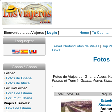
Bienvenido a LosViajeros [
Login
]
Home
|
Tu Cuenta
|
Languages:
Travel Photos/Fotos de Viajes
|
Top 2
Links
Fotos
Ghana / Ghana
Fotos:
Fotos de Viajes por Ghana: Accra, 
Fotos de Ghana
Photos of Trips in Ghana: Accra, Ku
Fotos de Africa
Forum/Foros:
Foros de Ghana
Total Fotos: 14
Pag. In
Forum of Ghana
Estaci
Viajes / Travels:
Kumasi 
Links de Ghana
Author