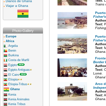
Text:
L
Diarios de Ghana
Trains 
Viajar a Ghana
Puerto
Fisher'
Author
Text:
P
Fishing
Photo-Gallery
Puerto
Europe
Fisher'
Africa
Author
Argelia
Text:
M
Benin
Ghana
Burkina
Fronte
Costa de Marfil
Border 
Egipto
Author
Text:
C
Egipto Antiguas
Lomé.
El Cairo
Ghana'
Etiopia
Arco d
Etiopia-Tribus
Indepen
Ghana
Author
Kenia
Text:
A
Ghana
Kenia Animales
Kenia Tribus