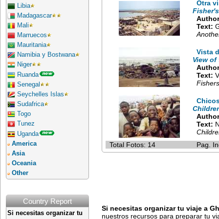
Otra v
Libia
Fisher'
Madagascar
Author
Mali
Text:
G
Another
Marruecos
Mauritania
Vista 
Namibia y Bostwana
View of
Niger
Author
Ruanda
Text:
V
Fishers
Senegal
Seychelles Islas
Chico
Sudafrica
Childre
Togo
Author
Tunez
Text:
N
Childr
Uganda
America
Total Fotos: 14
Pag. In
Asia
Oceania
Other
Country Report
Si necesitas organizar tu viaje a G
Si necesitas organizar tu
nuestros recursos para preparar tu v