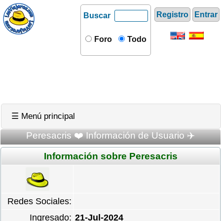
Registro
Entrar
Buscar
Foro
Todo
☰ Menú principal
Peresacris ❤️ Información de Usuario ✈️
Información sobre Peresacris
Redes Sociales:
Ingresado:
21-Jul-2024