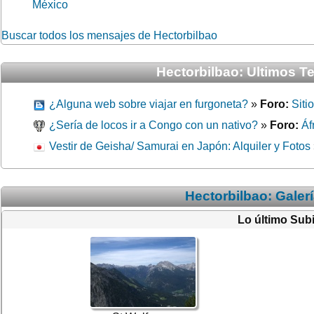
México
Buscar todos los mensajes de Hectorbilbao
Hectorbilbao: Ultimos T
¿Alguna web sobre viajar en furgoneta?
»
Foro:
Siti
¿Sería de locos ir a Congo con un nativo?
»
Foro:
Áf
Vestir de Geisha/ Samurai en Japón: Alquiler y Fotos
Hectorbilbao: Galer
Lo último Sub