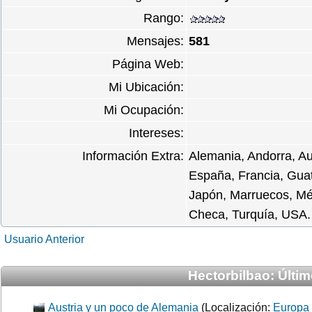
Rango:
Mensajes:
581
Página Web:
Mi Ubicación:
Mi Ocupación:
Intereses:
Información Extra:
Alemania, Andorra, Au
España, Francia, Guate
Japón, Marruecos, Méx
Checa, Turquía, USA.
Usuario Anterior
Hectorbilbao: Últim
Austria y un poco de Alemania
(Localización:
Europa 