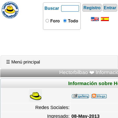
Registro
Entrar
Buscar
Foro
Todo
☰ Menú principal
Hectorbilbao ❤️ Informaci
Información sobre H
Redes Sociales:
Ingresado:
08-May-2013