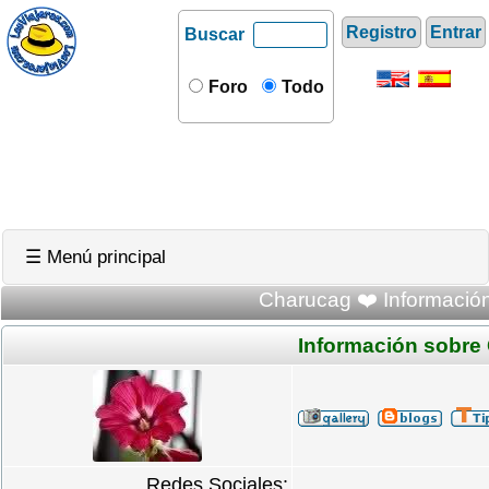
Registro
Entrar
Buscar
Foro
Todo
☰ Menú principal
Charucag ❤️ Información
Información sobre
Redes Sociales: