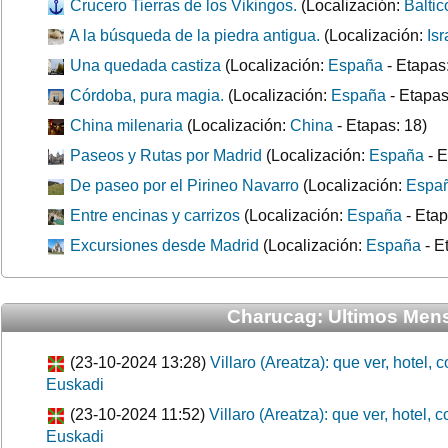
Crucero Tierras de los Vikingos.
(Localización:
Baltic
A la búsqueda de la piedra antigua.
(Localización:
Isr
Una quedada castiza
(Localización:
España
- Etapas:
Córdoba, pura magia.
(Localización:
España
- Etapas
China milenaria
(Localización:
China
- Etapas: 18)
Paseos y Rutas por Madrid
(Localización:
España
- E
De paseo por el Pirineo Navarro
(Localización:
Espa
Entre encinas y carrizos
(Localización:
España
- Etap
Excursiones desde Madrid
(Localización:
España
- E
Charucag: Ultimos Mensa
(23-10-2024 13:28)
Villaro (Areatza): que ver, hotel,
Euskadi
(23-10-2024 11:52)
Villaro (Areatza): que ver, hotel,
Euskadi