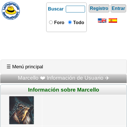
Registro
Entrar
Buscar
Foro
Todo
☰ Menú principal
Marcello ❤️ Información de Usuario ✈️
Información sobre Marcello