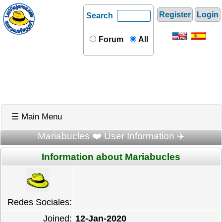
Register
Login
Search
Forum
All
☰ Main Menu
Mariabucles ❤️ User Information ✈️
Information about Mariabucles
Redes Sociales:
Joined:
12-Jan-2020