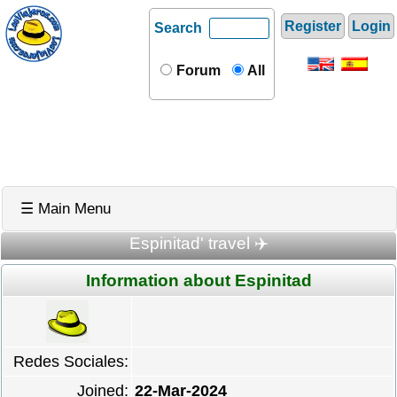
Register
Login
Search
Forum
All
☰ Main Menu
Espinitad' travel ✈️
Information about Espinitad
Redes Sociales:
Joined:
22-Mar-2024