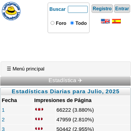
Registro
Entrar
Buscar
Foro
Todo
☰ Menú principal
Estadística ✈️
Estadísticas Diarias para Julio, 2025
Fecha
Impresiones de Página
1
66222 (3.880%)
2
47959 (2.810%)
3
50442 (2.955%)