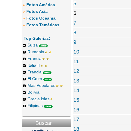
5
Fotos América
Fotos Asia
6
Fotos Oceania
7
Fotos Temáticas
8
Top Galerías:
9
Suiza
10
Rumania
Francia
11
Italia II
12
Francia
El Cairo
13
Mas Populares
14
Bolivia
Grecia Islas
15
Filipinas
16
17
Buscar
18