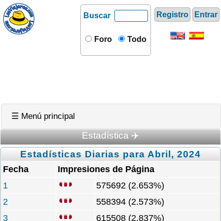
Registro
Entrar
Buscar
Foro
Todo
☰ Menú principal
Estadística ✈️
Estadísticas Diarias para Abril, 2024
Fecha
Impresiones de Página
1
575692 (2.653%)
2
558394 (2.573%)
3
615508 (2.837%)