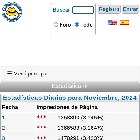
Registro
Entrar
Buscar
Foro
Todo
☰ Menú principal
Estadística ✈️
Estadísticas Diarias para Noviembre, 2024
Fecha
Impresiones de Página
1
1358390 (3.145%)
2
1366588 (3.164%)
3
1478291 (3.423%)