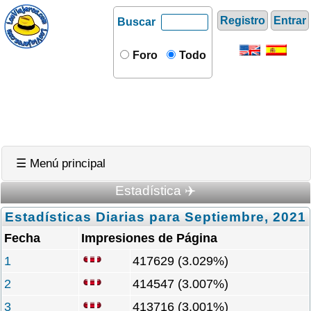
Registro
Entrar
Buscar
Foro
Todo
☰ Menú principal
Estadística ✈️
Estadísticas Diarias para Septiembre, 2021
Fecha
Impresiones de Página
1
417629 (3.029%)
2
414547 (3.007%)
3
413716 (3.001%)