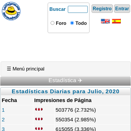
Registro
Entrar
Buscar
Foro
Todo
☰ Menú principal
Estadística ✈️
Estadísticas Diarias para Julio, 2020
Fecha
Impresiones de Página
1
503776 (2.732%)
2
550354 (2.985%)
3
615055 (3.336%)