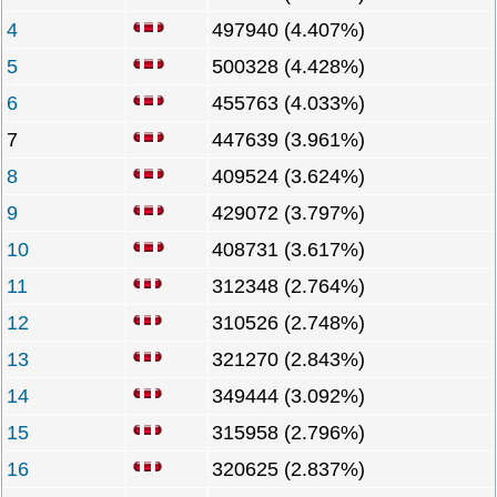
4
497940 (4.407%)
5
500328 (4.428%)
6
455763 (4.033%)
7
447639 (3.961%)
8
409524 (3.624%)
9
429072 (3.797%)
10
408731 (3.617%)
11
312348 (2.764%)
12
310526 (2.748%)
13
321270 (2.843%)
14
349444 (3.092%)
15
315958 (2.796%)
16
320625 (2.837%)