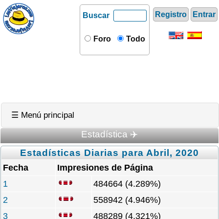
Registro
Entrar
Buscar
Foro
Todo
☰ Menú principal
Estadística ✈️
Estadísticas Diarias para Abril, 2020
Fecha
Impresiones de Página
1
484664 (4.289%)
2
558942 (4.946%)
3
488289 (4.321%)