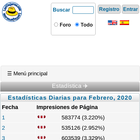
Registro
Entrar
Buscar
Foro
Todo
☰ Menú principal
Estadística ✈️
Estadísticas Diarias para Febrero, 2020
Fecha
Impresiones de Página
1
583774 (3.220%)
2
535126 (2.952%)
3
603539 (3.329%)