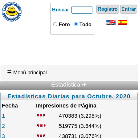
Registro
Entrar
Buscar
Foro
Todo
☰ Menú principal
Estadística ✈️
Estadísticas Diarias para Octubre, 2020
Fecha
Impresiones de Página
1
470383 (3.298%)
2
519775 (3.644%)
3
438731 (3.076%)