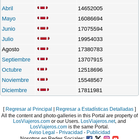
Abril
14652005
Mayo
16086694
Junio
17075594
Julio
19954033
Agosto
17380783
Septiembre
13707915
Octubre
12518696
Noviembre
15548567
Diciembre
17811981
[
Regresar al Principal
|
Regresar a Estadísticas Detalladas
]
All the content and photo-galleries in this Portal are property of
LosViajeros.com
or our Users.
LosViajeros.net
, and
LosViajeros.com
is the same Portal.
Aviso Legal
-
Privacidad
-
Publicidad
Nosotros en Redes Sociales: