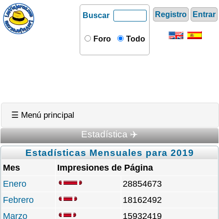
Registro
Entrar
Buscar
Foro
Todo
☰ Menú principal
Estadística ✈️
Estadísticas Mensuales para 2019
Mes
Impresiones de Página
Enero
28854673
Febrero
18162492
Marzo
15932419